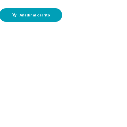
LOWRANCE EAGLE 9 –con transductor EYE-(tiempo real) quantity
Añadir al carrito