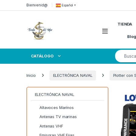
Skip to navigation
Skip to content
Bienvenid@
Español
▼
TIENDA
Open
Blo
Search for
CATÁLOGO
Inicio
ELECTRÓNICA NAVAL
Plotter con
ELECTRÓNICA NAVAL
Altavoces Marinos
Antenas TV marinas
Antenas VHF
Emisoras VHF Fijas