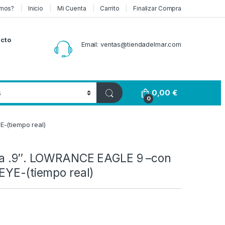
mos?
Inicio
Mi Cuenta
Carrito
Finalizar Compra
cto
Email: ventas@tiendadelmar.com
0,00
€
0
E-(tiempo real)
da .9″. LOWRANCE EAGLE 9 –con
EYE-(tiempo real)