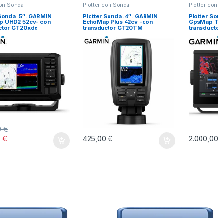
con Sonda
Plotter con Sonda
Plotter co
 Sonda .5″. GARMIN
Plotter Sonda .4″. GARMIN
Plotter S
p UHD2 52cv- con
EchoMap Plus 42cv -con
GpsMap Ta
ctor GT20xdc
transductor GT20TM
transduc
0
€
0
€
425,00
€
2.000,0