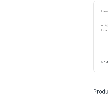
Lowr
–Eag
Live
SKU
Produ