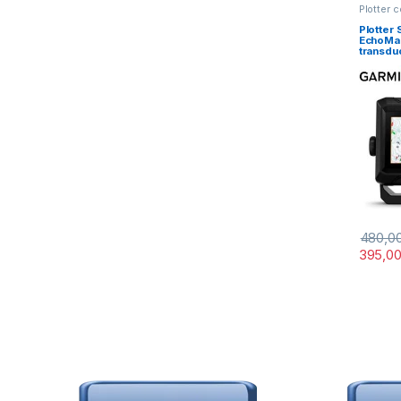
Plotter 
Plotter
EchoMa
transdu
480,0
395,0