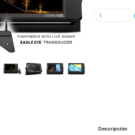
Plotter Sonda .9″. 
Descripción