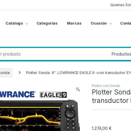
Quienes So
Catálogo
Categorias
Marcas
Ocasión
Conta
g
:
 Sonda
Plotter Sonda .9″. LOWRANCE EAGLE 9 –con transductor EY
Plotter con Sonda
Plotter Son
transductor 
1.274,00
€