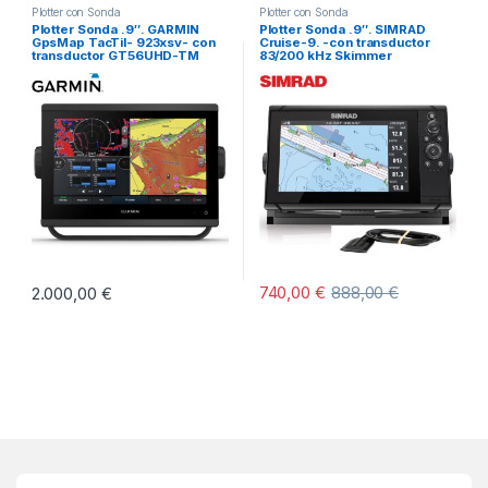
Plotter con Sonda
Plotter con Sonda
Plotter Sonda .9″. GARMIN
Plotter Sonda .9″. SIMRAD
GpsMap TacTil- 923xsv- con
Cruise-9. -con transductor
transductor GT56UHD-TM
83/200 kHz Skimmer
740,00
€
888,00
€
2.000,00
€