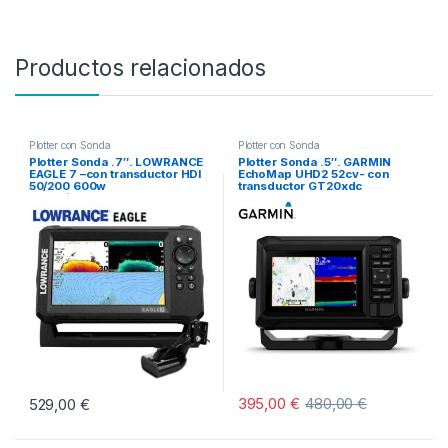
Productos relacionados
Plotter con Sonda
Plotter con Sonda
Plotter Sonda .7″. LOWRANCE
Plotter Sonda .5″. GARMIN
EAGLE 7 –con transductor HDI
EchoMap UHD2 52cv- con
50/200 600w
transductor GT20xdc
CHIRP/Downscan
395,00
€
480,00
€
529,00
€