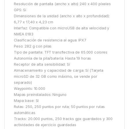
Resolución de pantalla (ancho x alto) 240 x 400 píxeles
GPS: Sí
Dimensiones de la unidad (ancho x alto x profundidad):
6,77 x 17,40 x 4,23 cm
Interfaz: Compatible con microUSB de alta velocidad y
NMEA 0183
Clasificación de resistencia al agua: IPX7
Peso: 282 g con pilas
Tipo de pantalla: TFT transflectiva de 65.000 colores
Autonomía de la pila/batería: Hasta 19 horas
Receptor de alta sensibilidad: Sí
Almacenamiento y capacidad de carga: Sí (Tarjeta
microSD de 32 GB como máximo, se vende por
separado)
Waypoints: 10.000
Mapas preinstalados: Ninguno
Mapa base: Sí
Rutas: 250, 250 puntos por ruta; 50 puntos por rutas
automáticas
Tracks: 20.000 puntos, 250 tracks gpx guardados y 300
actividades de ejercicio guardadas