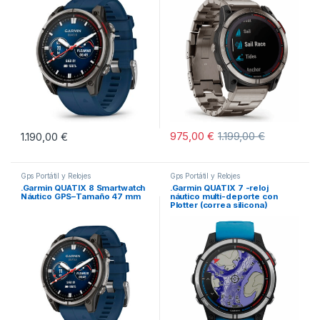
975,00
€
1.199,00
€
1.190,00
€
Gps Portátil y Relojes
Gps Portátil y Relojes
.Garmin QUATIX 8 Smartwatch
.Garmin QUATIX 7 -reloj
Náutico GPS–Tamaño 47 mm
náutico multi-deporte con
Plotter (correa silicona)