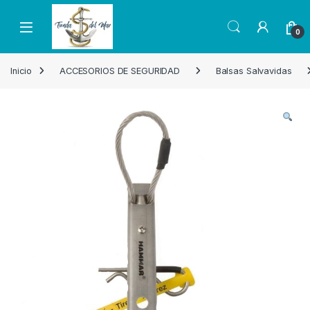
Skip to navigation
Skip to content
Open
0
Inicio
ACCESORIOS DE SEGURIDAD
Balsas Salvavidas