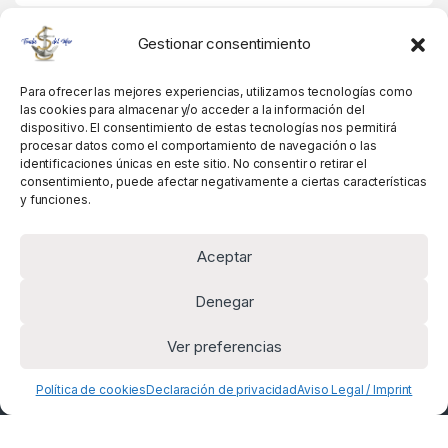
MIS DATOS
Gestionar consentimiento
Para ofrecer las mejores experiencias, utilizamos tecnologías como
las cookies para almacenar y/o acceder a la información del
dispositivo. El consentimiento de estas tecnologías nos permitirá
procesar datos como el comportamiento de navegación o las
identificaciones únicas en este sitio. No consentir o retirar el
consentimiento, puede afectar negativamente a ciertas características
y funciones.
Aceptar
Denegar
Ver preferencias
Alguna pregunta? Llámanos!
+34 981 845 358
Política de cookies
Declaración de privacidad
Aviso Legal / Imprint