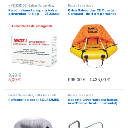
+ VENDIDOS
,
Balsas Salvavidas
,
Balsas Salvavidas
DESTACADOS
Ración alimentaria para balsa
Balsa Salvavidas CE Coastal
salvavidas- 0,5 kg—- 2503kcal
Compact- de 4 ó 6 personas
8,20
€
5,00
€
995,00
€
1.435,00
€
Rango de
-
Este producto tiene múltiples vari
Balsas Salvavidas
,
Reflectores Radar
Balsas Salvavidas
Reflector de radar SOLAS/MED
Soporte universal para balsas
inox316-(vertical ó horizontal)