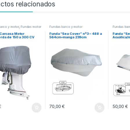
ctos relacionados
arco y motor
,
Fundas motor
Fundas barco y motor
Fundas bar
Carcasa Motor
Funda “Sea Cover” nº3 – 488 a
Funda “Se
rda de 150 a 300 CV
564cm–manga 239cm
Acuática/
€
70,00
€
50,00
€