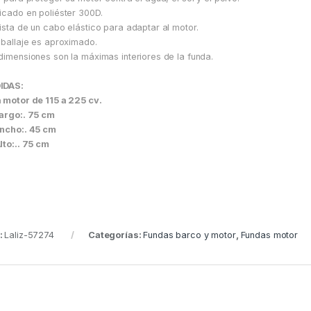
icado en poliéster 300D.
ista de un cabo elástico para adaptar al motor.
aballaje es aproximado.
dimensiones son la máximas interiores de la funda.
IDAS:
 motor de 115 a 225 cv.
argo:. 75 cm
ncho:. 45 cm
lto:.. 75 cm
:
Laliz-57274
Categorías:
Fundas barco y motor
,
Fundas motor