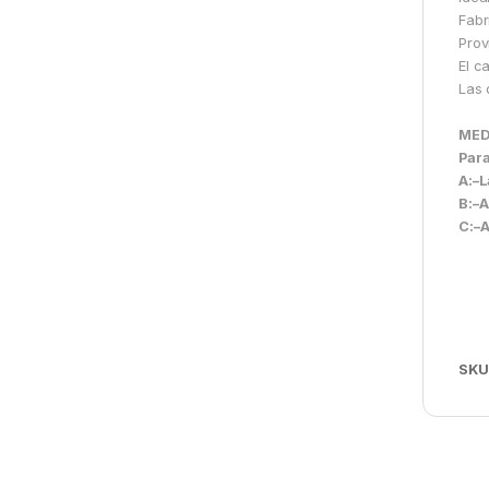
Fabr
Prov
El c
Las 
MED
Para
A:–L
B:–A
C:–A
SKU