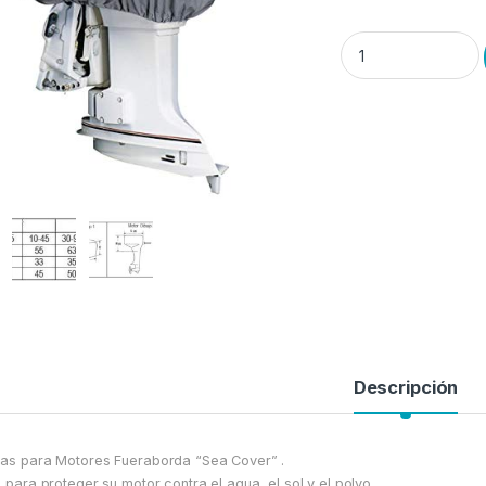
Fundas Carcasa Moto
Descripción
as para Motores Fueraborda “Sea Cover” .
l para proteger su motor contra el agua, el sol y el polvo.