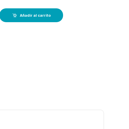
r Fueraborda de 115 a 225 CV quantity
Añadir al carrito