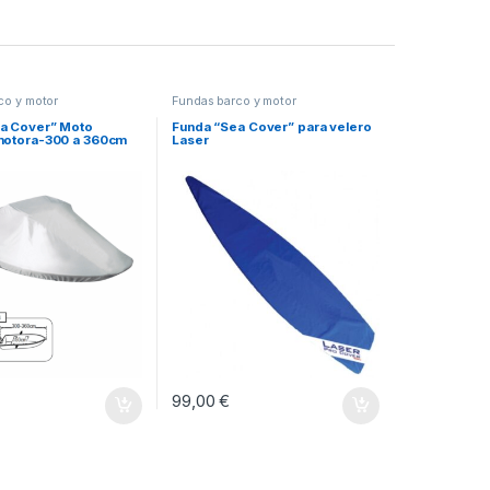
co y motor
Fundas barco y motor
a Cover” Moto
Funda “Sea Cover” para velero
motora-300 a 360cm
Laser
99,00
€