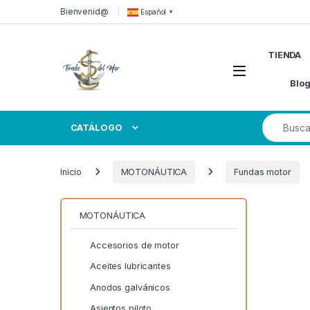
Skip to navigation
Skip to content
Bienvenid@
Español
▼
TIENDA
Open
Blo
Search for
CATÁLOGO
Inicio
MOTONÁUTICA
Fundas motor
MOTONÁUTICA
Accesorios de motor
Aceites lubricantes
Anodos galvánicos
Asientos piloto