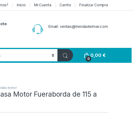
mos?
Inicio
Mi Cuenta
Carrito
Finalizar Compra
cto
Email: ventas@tiendadelmar.com
0,00
€
0
ndas motor
asa Motor Fueraborda de 115 a