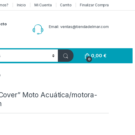
mos?
Inicio
Mi Cuenta
Carrito
Finalizar Compra
cto
Email: ventas@tiendadelmar.com
0,00
€
0
m
Cover” Moto Acuática/motora-
m