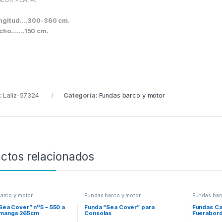
ongitud….300-360 cm.
ncho…….150 cm.
:
Laliz-57324
Categoría:
Fundas barco y motor
ctos relacionados
arco y motor
Fundas barco y motor
Fundas bar
Sea Cover” nº5 – 550 a
Funda “Sea Cover” para
Fundas Ca
manga 265cm
Consolas
Fuerabord