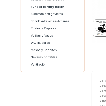
Fundas barco y motor
Sistemas anti gaviotas
Sonido-Altavoces-Antenas
Toldos y Capotas
Vajillas y Vasos
WC-Inodoros
Mesas y Soportes
Neveras portátiles
Ventilación
● Fu
● Pr
● Es
● Po
● In
● C