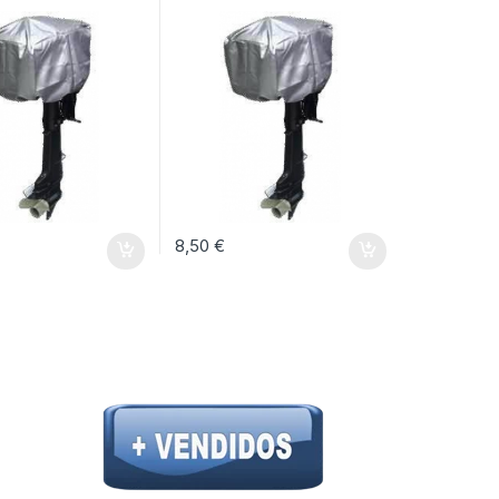
desde 15,00 € hasta 27,00 €
8,50
€
opciones se pueden elegir en la página de producto