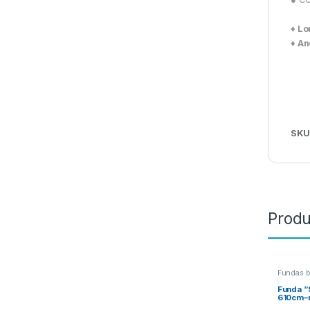
♦ L
♦ A
SKU
Produ
Fundas b
Funda “
610cm–