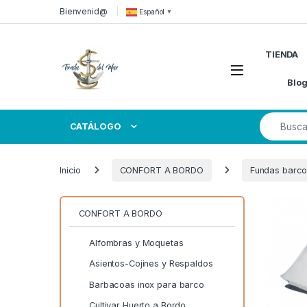
Skip to navigation
Skip to content
Bienvenid@
Español
▼
TIENDA
Open
Blo
Search for
CATÁLOGO
Inicio
CONFORT A BORDO
Fundas barco
CONFORT A BORDO
Alfombras y Moquetas
Asientos-Cojines y Respaldos
Barbacoas inox para barco
Cultivar Huerto a Bordo