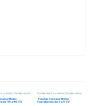
co y motor
,
Fundas motor
Fundas barco y motor
,
Fundas motor
rcasa Motor
.Fundas Carcasa Motor
a de 30 a 90 CV
Fueraborda de 2 a 5 CV