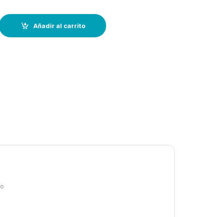
Moto Acuática/motora-300 a 360cm quantity
Añadir al carrito
co