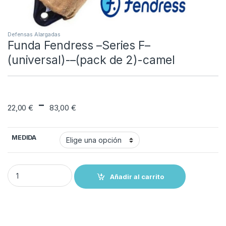
Defensas Alargadas
Funda Fendress –Series F–
(universal)-–(pack de 2)-camel
Rango de precios: 
-
22,00
€
83,00
€
MEDIDA
Funda Fendress –Series F--(universal)-–(pack de 2)-camel quantit
Añadir al carrito