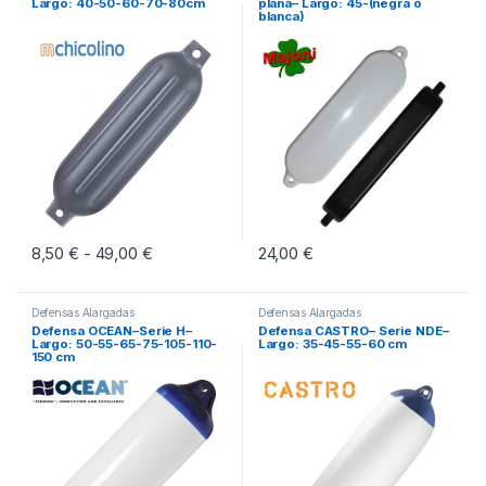
Largo: 40-50-60-70-80cm
plana– Largo: 45-(negra ó
blanca)
8,50
€
49,00
€
Rango de precios: desde 8,50 € hasta 49,00 
24,00
€
-
Este producto tiene múltiples variantes. Las opciones se pueden eleg
Este producto tiene múltiples vari
Defensas Alargadas
Defensas Alargadas
Defensa OCEAN–Serie H–
Defensa CASTRO– Serie NDE–
Largo: 50-55-65-75-105-110-
Largo: 35-45-55-60 cm
150 cm