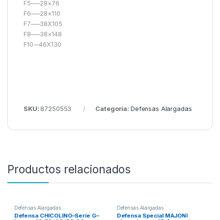
F5–—28×76
F6–—28×110
F7–—38X105
F8–—38×148
F10-–46X130
SKU:
87250553
Categoría:
Defensas Alargadas
Productos relacionados
Defensas Alargadas
Defensas Alargadas
Defensa CHICOLINO–Serie G–
Defensa Special MAJONI