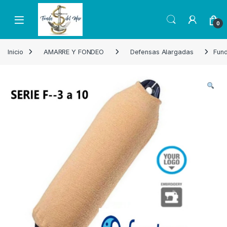
Skip to navigation
Skip to content
Open
0
Inicio
AMARRE Y FONDEO
Defensas Alargadas
Fund