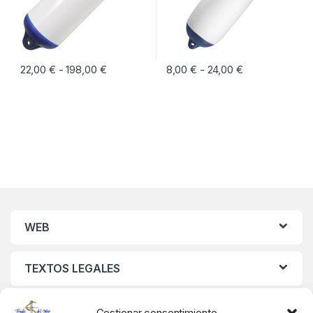
22,00
€
198,00
€
Rango de precios: desde 22,00 € hasta 198
8,00
€
24,00
€
Rango de preci
-
-
Este producto tiene múltiples variantes. Las opciones se pueden eleg
Este producto tiene múltiples vari
WEB
TEXTOS LEGALES
MIS DATOS
Gestionar consentimiento