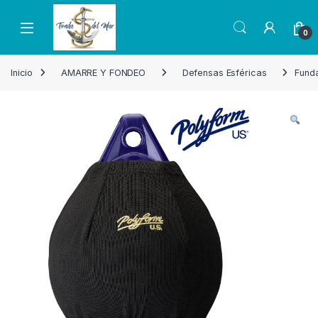
Skip to navigation
Skip to content
Open
0
Inicio
AMARRE Y FONDEO
Defensas Esféricas
Funda