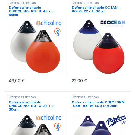
Defensas Esféricas
Defensas Esféricas
Defensa hinchable
Defensa hinchable OCEAN–
CHICOLINO– R3– Ø: 45 x L:
R0– Ø: 22 x L: 30cm
55cm
43,00
€
22,00
€
Este producto tiene múltiples variantes. Las opciones se pueden eleg
Este producto tiene múltiples vari
Defensas Esféricas
Defensas Esféricas
Defensa hinchable
Defensa hinchable POLYFORM
CHICOLINO– R0– Ø: 22 x L:
.USA– A3– Ø: 50 x L: 60cm
30cm