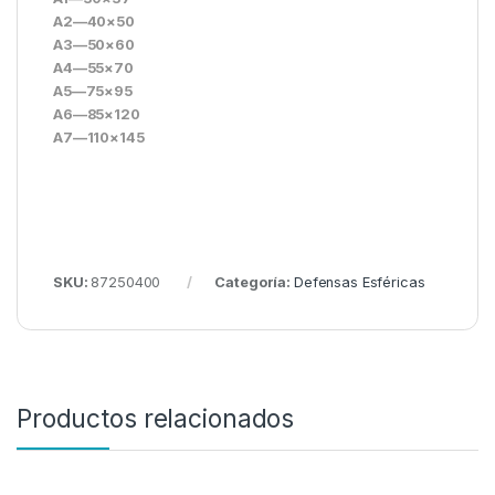
A2—40×50
A3—50×60
A4—55×70
A5—75×95
A6—85×120
A7—110×145
SKU:
87250400
Categoría:
Defensas Esféricas
Productos relacionados