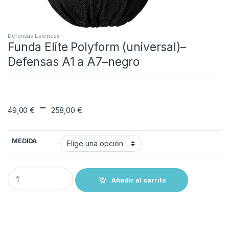
Defensas Esféricas
Funda Elite Polyform (universal)–
Defensas A1 a A7–negro
Rango de precios: 
-
49,00
€
258,00
€
MEDIDA
Funda Elite Polyform (universal)--Defensas A1 a A7--negro quantity
Añadir al carrito