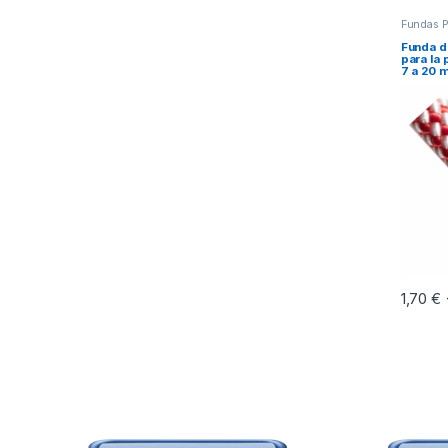
Fundas 
Funda 
para la
7 a 20
1,70
€
Este pr