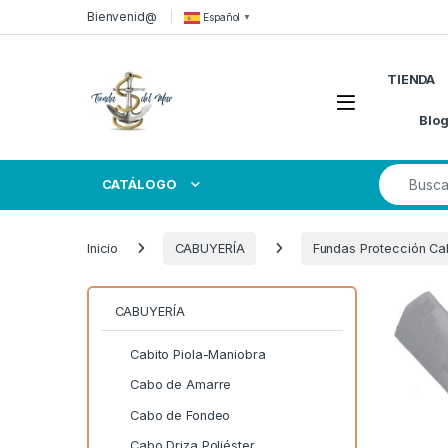
Skip to navigation
Skip to content
Bienvenid@
Español
▼
TIENDA
Open
Blo
Search for
CATÁLOGO
Inicio
CABUYERÍA
Fundas Protección C
CABUYERÍA
Cabito Piola-Maniobra
Cabo de Amarre
Cabo de Fondeo
Cabo Driza Poliéster