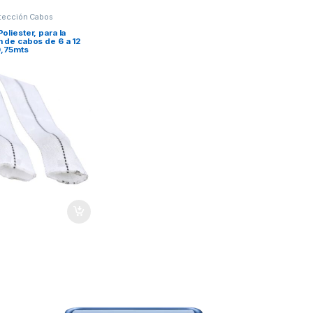
tección Cabos
oliester, para la
n de cabos de 6 a 12
,75mts
ina de producto