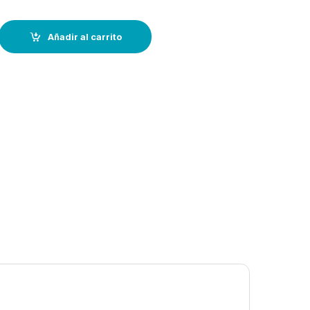
 la protección de cabos de 8 a 20 mm (con velcro)--45cm quantity
Añadir al carrito