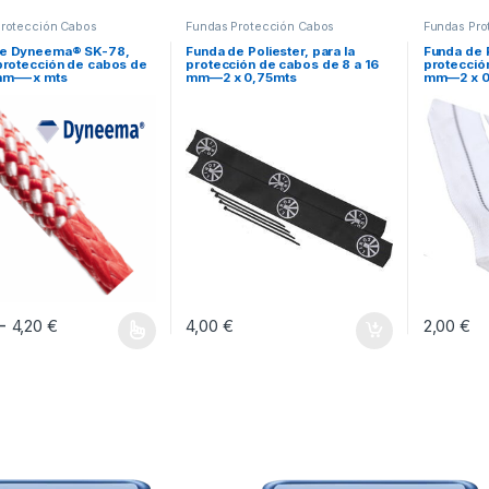
Protección Cabos
Fundas Protección Cabos
Fundas Pro
de Dyneema® SK-78,
Funda de Poliester, para la
Funda de P
 protección de cabos de
protección de cabos de 8 a 16
protecció
 mm—-x mts
mm—2 x 0,75mts
mm—2 x 0
Rango de precios: desde 1,70 € hasta 4,20 €
-
4,20
€
4,00
€
2,00
€
oducto tiene múltiples variantes. Las opciones se pueden elegir en la pág