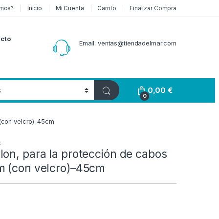
mos?
Inicio
Mi Cuenta
Carrito
Finalizar Compra
cto
Email: ventas@tiendadelmar.com
0,00
€
0
(con velcro)–45cm
s
on, para la protección de cabos
m (con velcro)–45cm