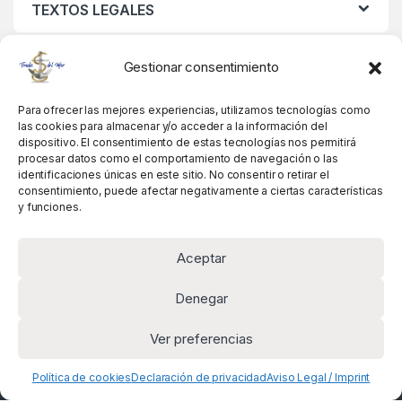
TEXTOS LEGALES
MIS DATOS
Gestionar consentimiento
Para ofrecer las mejores experiencias, utilizamos tecnologías como
las cookies para almacenar y/o acceder a la información del
dispositivo. El consentimiento de estas tecnologías nos permitirá
procesar datos como el comportamiento de navegación o las
identificaciones únicas en este sitio. No consentir o retirar el
consentimiento, puede afectar negativamente a ciertas características
y funciones.
Aceptar
Denegar
Ver preferencias
Alguna pregunta? Llámanos!
+34 981 845 358
Política de cookies
Declaración de privacidad
Aviso Legal / Imprint