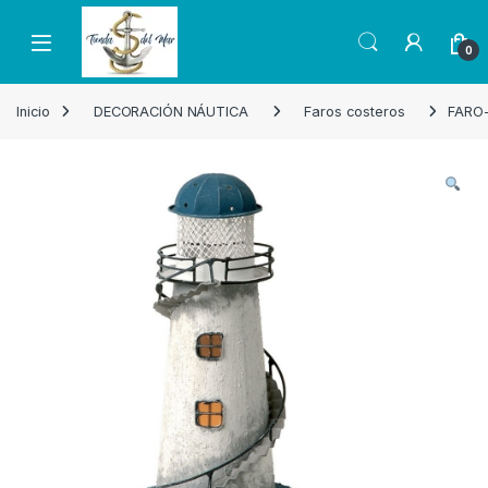
Skip to navigation
Skip to content
Open
0
Inicio
DECORACIÓN NÁUTICA
Faros costeros
FARO-