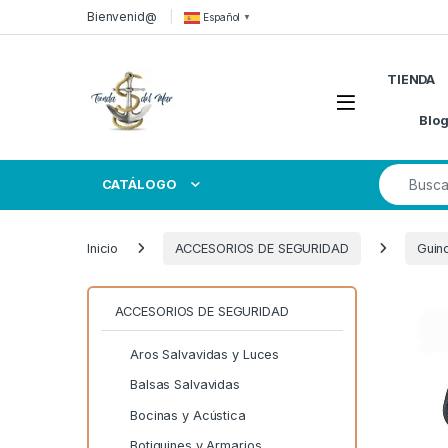
Skip to navigation
Skip to content
Bienvenid@
Español
▼
TIENDA
Open
Blo
Search for
CATÁLOGO
Inicio
ACCESORIOS DE SEGURIDAD
Guin
ACCESORIOS DE SEGURIDAD
Aros Salvavidas y Luces
Balsas Salvavidas
Bocinas y Acústica
Botiquines y Armarios