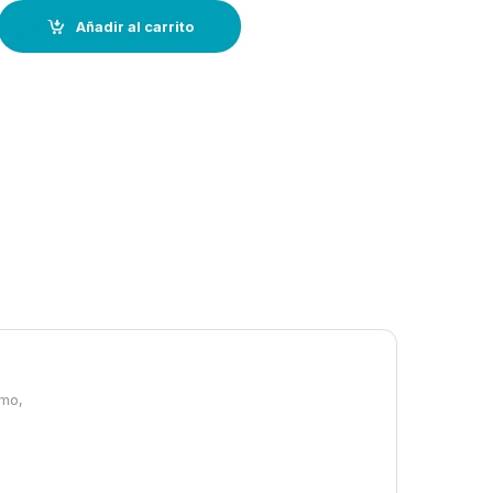
billa SLING quantity
Añadir al carrito
smo,