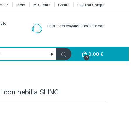
mos?
Inicio
Mi Cuenta
Carrito
Finalizar Compra
cto
Email: ventas@tiendadelmar.com
0,00
€
0
l con hebilla SLING