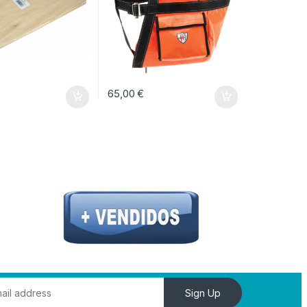
65,00
€
Sign Up