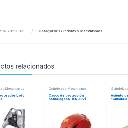
:
IM-20250816
Categoría:
Guindolas y Mecanismos
ctos relacionados
as y Mecanismos
Guindolas y Mecanismos
Guindolas 
oqueador Lado
Casco de protección
Asiento d
da
homologado. (EN 397)
“Guindola 