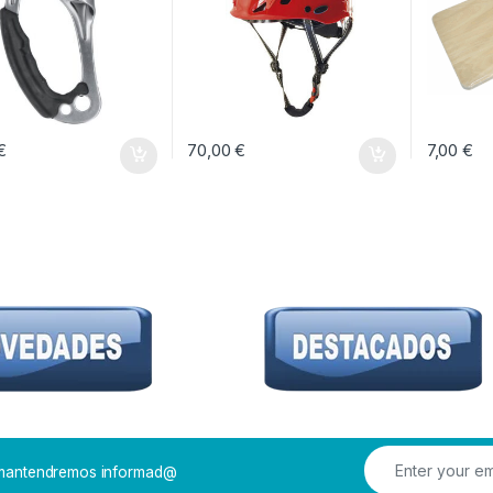
€
70,00
€
7,00
€
e mantendremos informad@