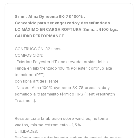
8 mm : Alma Dyneema SK-78 100% .
Concebido para ser engarzado y desenfundado.
LO MÁXIMO EN CARGA ROPTURA: 8mm:::: 4100 kgs.
CALIDAD PERFORMANCE
CONTRUCCiÓN: 32 usos.
COMPOSICIÓN:
–Exterior: Polyester HT con elevada torsión del hilo.
Funda en hilo trenzado 100 % Poliéster continuo alta
tenacidad (PET)
con fibra antideslizante.
–Nucleo: Alma 100% dyneema SK-78 preestirado y
sometido al tratamiento térmico HPS (Heat Prestretch
Treatment).
Resistencia a la abrasión sobre winches, no toma
vueltas, mínimo estiramiento – 1,5%.
UTILIDADES:
Perfecta como driza/escota, cabos de control de contra