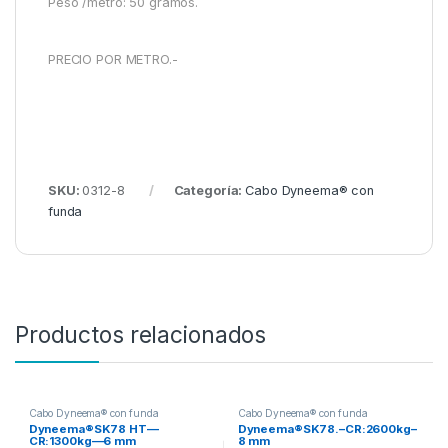
Peso /metro: 50 gramos.
PRECIO POR METRO.-
SKU:
0312-8
Categoría:
Cabo Dyneema® con
funda
Productos relacionados
Cabo Dyneema® con funda
Cabo Dyneema® con funda
Dyneema®SK78 HT—
Dyneema®SK78.–CR:2600kg–
CR:1300kg—6 mm
8 mm