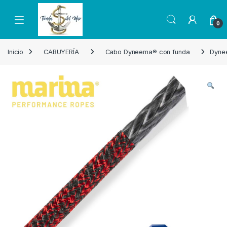
Skip to navigation
Skip to content
Open
0
Inicio
CABUYERÍA
Cabo Dyneema® con funda
Dyne