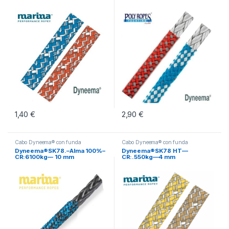
1,40
€
2,90
€
Este producto tiene múltiples variantes. Las opciones se pueden eleg
Este producto tiene múltiples vari
Cabo Dyneema® con funda
Cabo Dyneema® con funda
Dyneema®SK78.–Alma 100%–
Dyneema®SK78 HT—
CR:6100kg–– 10 mm
CR:.550kg—4 mm