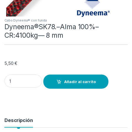
Cabo Dyneema® con funda
Dyneema®SK78.–Alma 100%–
CR:4100kg–– 8 mm
5,50
€
Dyneema®SK78.–Alma 100%--CR:4100kg–-- 8 mm quantity
Añadir al carrito
Descripción