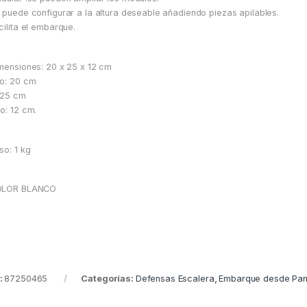
 puede configurar a la altura deseable añadiendo piezas apilables.
cilita el embarque.
mensiones: 20 x 25 x 12 cm
o: 20 cm
 25 cm
o: 12 cm.
so: 1 kg
OLOR BLANCO
:
87250465
Categorías:
Defensas Escalera
,
Embarque desde Pan