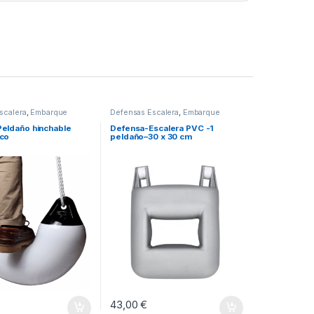
scalera
,
Embarque
Defensas Escalera
,
Embarque
alán
desde Pantalán
,
Escaleras y
Plataformas
eldaño hinchable
Defensa-Escalera PVC -1
co
peldaño–30 x 30 cm
43,00
€