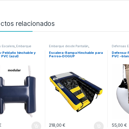
ctos relacionados
 Escalera
,
Embarque
Embarque desde Pantalán
,
Defensas E
ntalán
Escaleras y Plataformas
desde Pant
-Peldaño hinchable y
Escalera-Rampa Hinchable para
Defensa-P
 PVC (azul)
Perros–DOGUP
PVC –blan
€
218,00
€
55,00
€