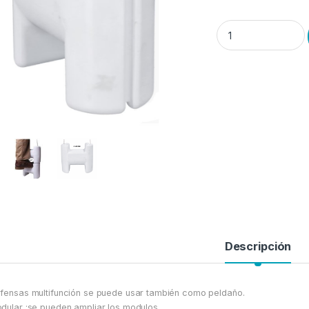
Defensa-Peldaño hin
Descripción
fensas multifunción se puede usar también como peldaño.
dular :se pueden ampliar los modulos.