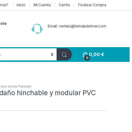
mos?
Inicio
Mi Cuenta
Carrito
Finalizar Compra
cto
Email: ventas@tiendadelmar.com
0,00
€
0
que desde Pantalán
daño hinchable y modular PVC