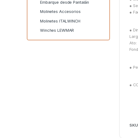
Embarque desde Pantalán
● Se
Molinetes Accesorios
● Fa
Molinetes ITALWINCH
● Di
Winches LEWMAR
Larg
Ato:
Fond
● Pe
● C
SKU