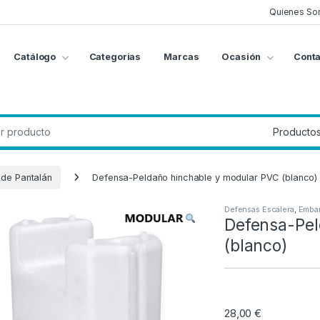
Quienes So
Catálogo
Categorias
Marcas
Ocasión
Conta
g
:
de Pantalán
Defensa-Peldaño hinchable y modular PVC (blanco)
Defensas Escalera
,
Embar
Defensa-Pel
(blanco)
28,00
€