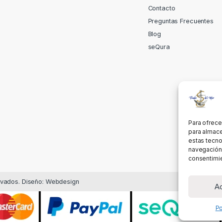
Contacto
Preguntas Frecuentes
Blog
seQura
Para ofrece
para almace
estas tecno
navegación o
consentimie
rvados. Diseño: Webdesign
A
Po