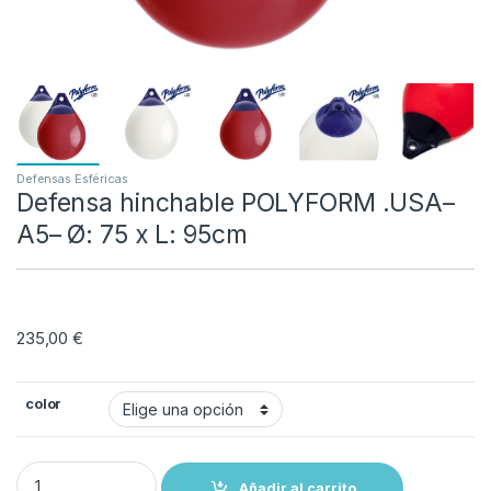
Defensas Esféricas
Defensa hinchable POLYFORM .USA–
A5– Ø: 75 x L: 95cm
235,00
€
color
Defensa hinchable POLYFORM .USA– A5– Ø: 75 x L: 95cm quantity
Añadir al carrito