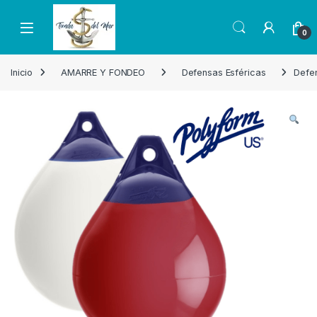
Skip to navigation
Skip to content
Open
0
Inicio
AMARRE Y FONDEO
Defensas Esféricas
Defe