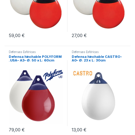
59,00
€
27,00
€
Este producto tiene múltiples variantes. Las opciones se pueden eleg
Este producto tiene múltiples vari
Defensas Esféricas
Defensas Esféricas
Defensa hinchable POLYFORM
Defensa hinchable CASTRO-
.USA– A3– Ø: 50 x L: 60cm
A0– Ø: 23 x L: 30cm
79,00
€
13,00
€
Este producto tiene múltiples variantes. Las opciones se pueden eleg