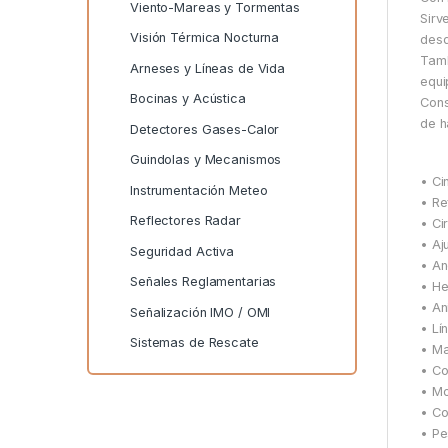
Viento-Mareas y Tormentas
Sirv
Visión Térmica Nocturna
desd
Tamb
Arneses y Líneas de Vida
equi
Bocinas y Acústica
Cons
de h
Detectores Gases-Calor
Guindolas y Mecanismos
• Ci
Instrumentación Meteo
• Re
Reflectores Radar
• Ci
• Aj
Seguridad Activa
• A
Señales Reglamentarias
• He
• Ani
Señalización IMO / OMI
• Lí
Sistemas de Rescate
• Ma
• Co
• Mo
• Co
• Pe