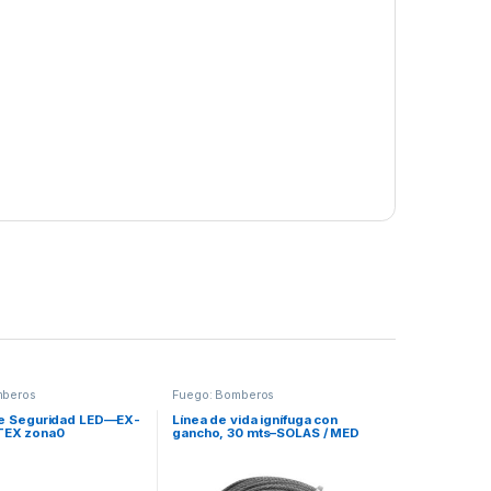
mberos
Fuego: Bomberos
de Seguridad LED—EX-
Línea de vida ignífuga con
EX zona0
gancho, 30 mts–SOLAS / MED