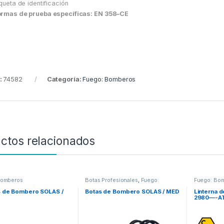
iqueta de identificación
rmas de prueba específicas: EN 358–CE
:
74582
Categoría:
Fuego: Bomberos
ctos relacionados
Bomberos
Botas Profesionales
,
Fuego:
Fuego: Bo
Bomberos
 de Bombero SOLAS /
Botas de Bombero SOLAS / MED
Linterna 
2980—-AT