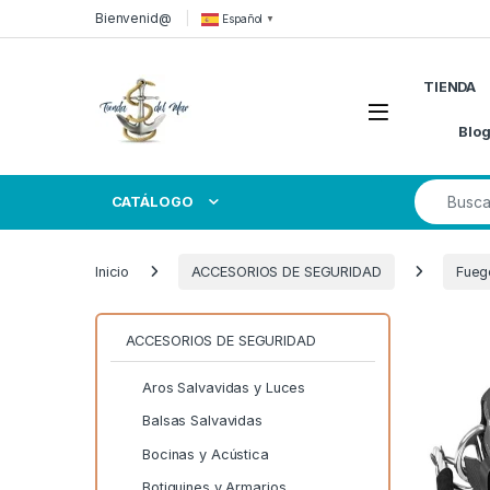
Skip to navigation
Skip to content
Bienvenid@
Español
▼
TIENDA
Open
Blo
Search for
CATÁLOGO
Inicio
ACCESORIOS DE SEGURIDAD
Fueg
ACCESORIOS DE SEGURIDAD
Aros Salvavidas y Luces
Balsas Salvavidas
Bocinas y Acústica
Botiquines y Armarios