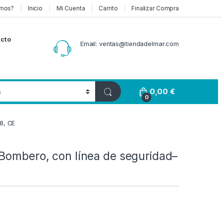
mos?
Inicio
Mi Cuenta
Carrito
Finalizar Compra
cto
Email: ventas@tiendadelmar.com
0,00
€
0
8, CE
 Bombero, con línea de seguridad–