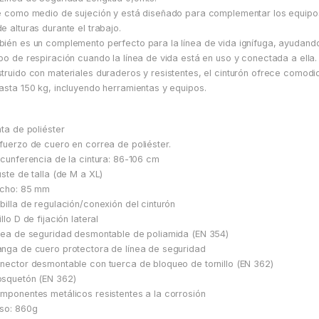
e como medio de sujeción y está diseñado para complementar los equipo
e alturas durante el trabajo.
ién es un complemento perfecto para la línea de vida ignífuga, ayudando
po de respiración cuando la línea de vida está en uso y conectada a ella.
truido con materiales duraderos y resistentes, el cinturón ofrece comodi
asta 150 kg, incluyendo herramientas y equipos.
nta de poliéster
fuerzo de cuero en correa de poliéster.
rcunferencia de la cintura: 86-106 cm
uste de talla (de M a XL)
ncho: 85 mm
billa de regulación/conexión del cinturón
llo D de fijación lateral
nea de seguridad desmontable de poliamida (EN 354)
nga de cuero protectora de línea de seguridad
nector desmontable con tuerca de bloqueo de tornillo (EN 362)
squetón (EN 362)
mponentes metálicos resistentes a la corrosión
so: 860g