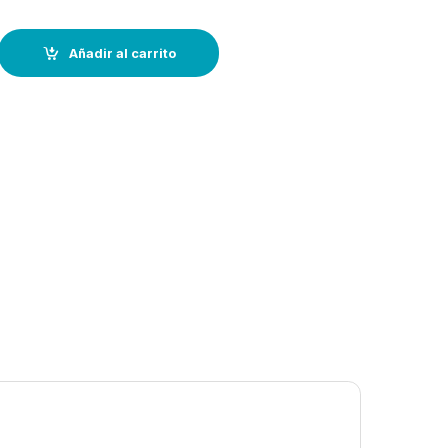
 con línea de seguridad-- EN358, CE quantity
Añadir al carrito