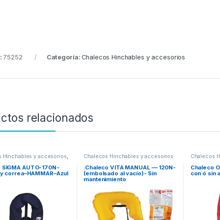
:
75252
Categoría:
Chalecos Hinchables y accesorios
ctos relacionados
 Hinchables y accesorios
,
Chalecos Hinchables y accesorios
Chalecos H
DES
o SIGMA AUTO-170N-
.Chaleco VITA MANUAL — 120N-
Chaleco 
 y correa–HAMMAR–Azul
(embolsado al vacío)- Sin
con ó sin 
mantenimiento