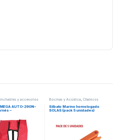
inchables y accesorios
Bocinas y Acústica
,
Chalecos
Espuma y accesorios
,
Chalecos
Hinchables y accesorios
OMEGA AUTO-290N–
Silbato Marino homologado
arnés –
SOLAS (pack 5 unidades)