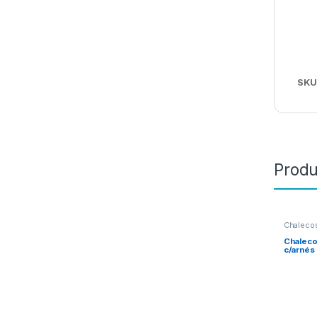
SKU
Produ
Chalecos
NOVEDA
Chalec
c/arnés