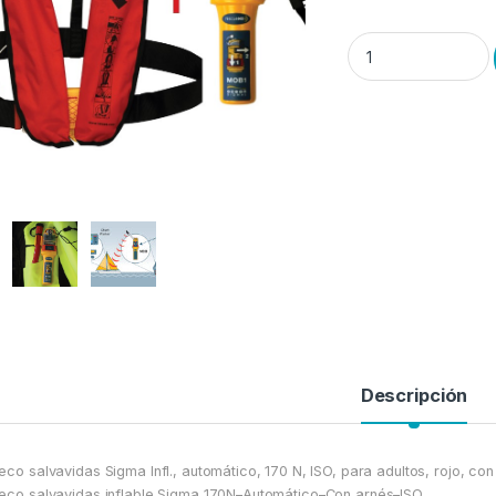
Chaleco SIGMA AUTO
Descripción
eco salvavidas Sigma Infl., automático, 170 N, ISO, para adultos, rojo, c
eco salvavidas inflable Sigma 170N–Automático–Con arnés–ISO