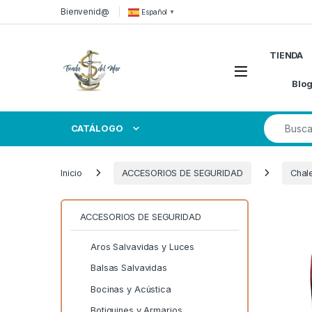
Skip to navigation
Skip to content
Bienvenid@
Español
▼
TIENDA
Open
Blo
Search for
CATÁLOGO
Inicio
ACCESORIOS DE SEGURIDAD
Chal
ACCESORIOS DE SEGURIDAD
Aros Salvavidas y Luces
Balsas Salvavidas
Bocinas y Acústica
Botiquines y Armarios