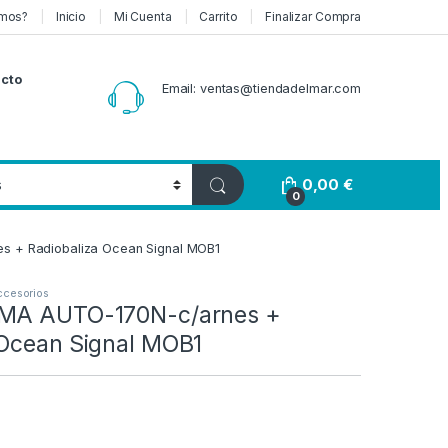
mos?
Inicio
Mi Cuenta
Carrito
Finalizar Compra
cto
Email: ventas@tiendadelmar.com
0,00
€
0
s + Radiobaliza Ocean Signal MOB1
ccesorios
GMA AUTO-170N-c/arnes +
 Ocean Signal MOB1