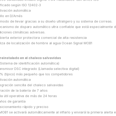
ificado según ISO 12402-3
tivación automática
illo en D/Arnés
modo de llevar gracias a su diseño ultraligero y su sistema de correas.
canismo de disparo automático ultra confiable que está especialmente d
iciones climáticas adversas.
bierta exterior protectora comercial de alta resistencia
liza de localización de hombre al agua Ocean Signal MOB1
reinstalado en el chaleco salvavidas
(Sistema de identificación automática)
ansmisor DSC integrado (Llamada selectiva digital)
% (típico) más pequeño que los competidores
tivación automática
tegración sencilla del chaleco salvavidas
ración de la batería de 7 años
da útil operativa de más de 24 horas
años de garantía
sicionamiento rápido y preciso
 MOB1 se activará automáticamente al inflarlo y enviará la primera alerta 