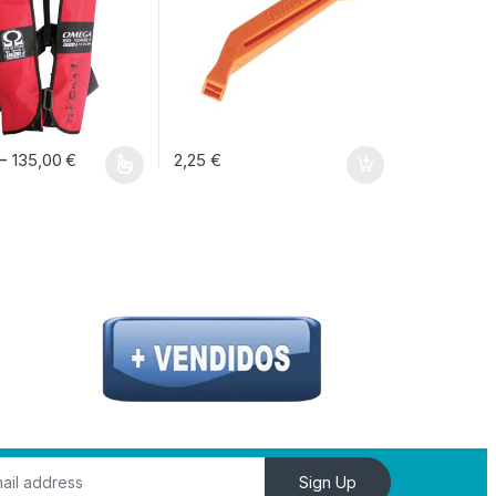
Rango de precios: desde 119,00 € hasta 135
-
135,00
€
2,25
€
ucto tiene múltiples variantes. Las opciones se pueden elegir en la págin
Sign Up