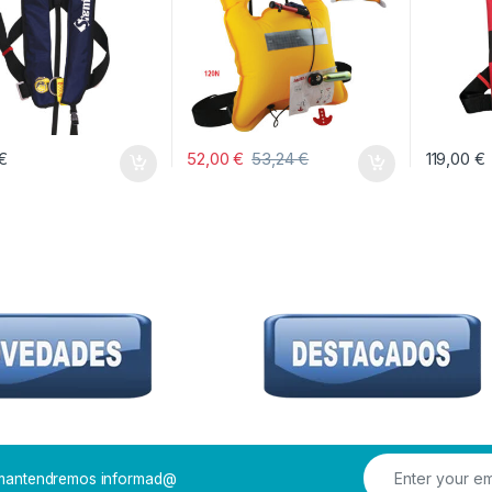
€
52,00
€
53,24
€
119,00
€
Este prod
e mantendremos informad@