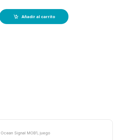
-170N-c/arnes + Radiobaliza Ocean Signal MOB1 quantity
Añadir al carrito
on Ocean Signal MOB1, juego