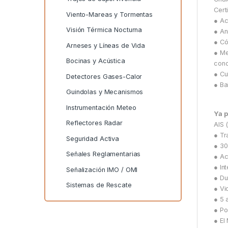
Cert
Viento-Mareas y Tormentas
● Ac
Visión Térmica Nocturna
● An
● Có
Arneses y Líneas de Vida
● Me
Bocinas y Acústica
cond
● Cu
Detectores Gases-Calor
● Ba
Guindolas y Mecanismos
Instrumentación Meteo
Ya p
Reflectores Radar
AIS 
● Tr
Seguridad Activa
● 30
Señales Reglamentarias
● Ac
● In
Señalización IMO / OMI
● Du
Sistemas de Rescate
● Vi
● 5 
● Po
● El