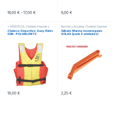
16,00
€
17,00
€
Rango de precios: desde 16,00 € hasta 17,00 
6,00
€
-
Este producto tiene múltiples variantes. Las opciones se pueden eleg
+ VENDIDOS
,
Chalecos Espuma y
Bocinas y Acústica
,
Chalecos Espuma
accesorios
,
Hidrodeslizadores
y accesorios
,
Chalecos Hinchables y
Chaleco Deportivo .Easy Rider
Silbato Marino homologado
accesorios
50N- POLIVALENTE
SOLAS (pack 5 unidades)
19,00
€
2,25
€
Este producto tiene múltiples variantes. Las opciones se pueden eleg