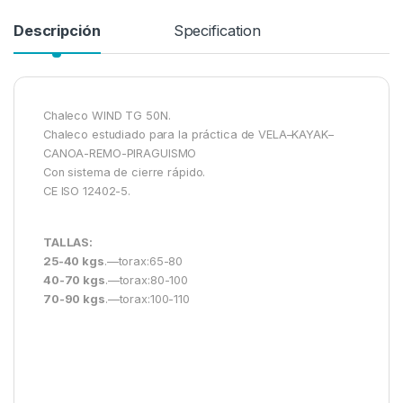
Descripción
Specification
Chaleco WIND TG 50N.
Chaleco estudiado para la práctica de VELA–KAYAK–
CANOA-REMO-PIRAGUISMO
Con sistema de cierre rápido.
CE ISO 12402-5.
TALLAS:
25-40 kgs
.—torax:65-80
40-70 kgs
.—torax:80-100
70-90 kgs
.—torax:100-110