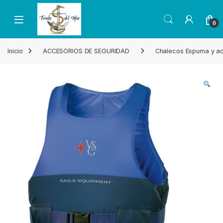
Skip to navigation
Skip to content
Open
0
Inicio
ACCESORIOS DE SEGURIDAD
Chalecos Espuma y a