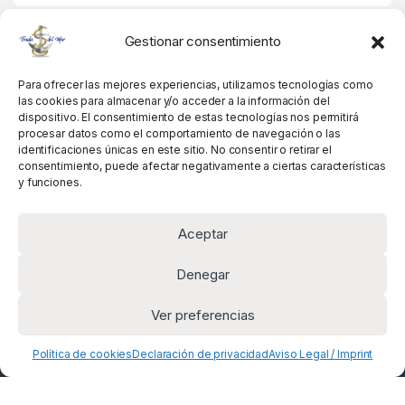
MIS DATOS
Gestionar consentimiento
Para ofrecer las mejores experiencias, utilizamos tecnologías como
las cookies para almacenar y/o acceder a la información del
dispositivo. El consentimiento de estas tecnologías nos permitirá
procesar datos como el comportamiento de navegación o las
identificaciones únicas en este sitio. No consentir o retirar el
consentimiento, puede afectar negativamente a ciertas características
y funciones.
Aceptar
Denegar
Ver preferencias
Alguna pregunta? Llámanos!
+34 981 845 358
Política de cookies
Declaración de privacidad
Aviso Legal / Imprint