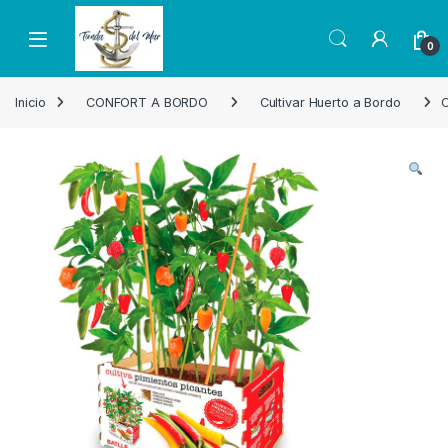
Skip to navigation
Skip to content
Open
0
Inicio
CONFORT A BORDO
Cultivar Huerto a Bordo
C