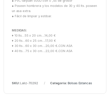
● PVC tarpulín 500D con 0 ,55 de grosor
● Poseen hombrera y los modelos de 30 y 40 lts. poseen
un asa extra.
● Fácil de limpiar y estibar.
MEDIDAS:
♦ 10 lts…55 x 20 cm….14,00 €
♦ 20 lts…60 x 25 cm….17,00 €
♦ 30 lts…60 x 30 cm….20,00 €..CON ASA
♦ 40 lts…75 x 30 cm….22,00 €..CON ASA
SKU:
Laliz-70292
Categoría:
Bolsas Estancas