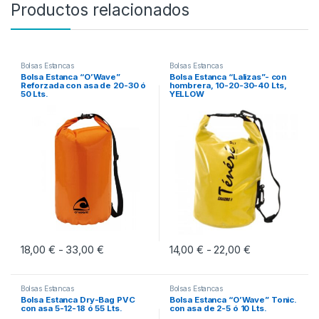
Productos relacionados
Bolsas Estancas
Bolsas Estancas
Bolsa Estanca “O’Wave”
Bolsa Estanca “Lalizas”- con
Reforzada con asa de 20-30 ó
hombrera, 10-20-30-40 Lts,
50 Lts.
YELLOW
18,00
€
33,00
€
Rango de precios: desde 18,00 € hasta 33,0
14,00
€
22,00
€
Rango de prec
-
-
Este producto tiene múltiples variantes. Las opciones se pueden eleg
Este producto tiene múltiples vari
Bolsas Estancas
Bolsas Estancas
Bolsa Estanca Dry-Bag PVC
Bolsa Estanca “O’Wave” Tonic.
con asa 5-12-18 ó 55 Lts.
con asa de 2-5 ó 10 Lts.