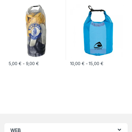
5,00
€
9,00
€
Rango de precios: desde 5,00 € hasta 9,00 €
10,00
€
15,00
€
Rango de preci
-
-
Este producto tiene múltiples variantes. Las opciones se pueden eleg
Este producto tiene múltiples vari
WEB