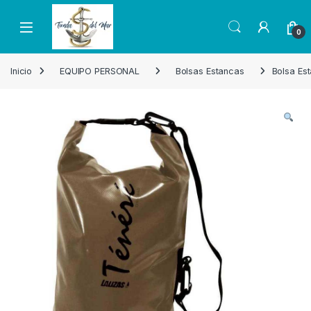
Skip to navigation
Skip to content
Open
0
Inicio
EQUIPO PERSONAL
Bolsas Estancas
Bolsa Es