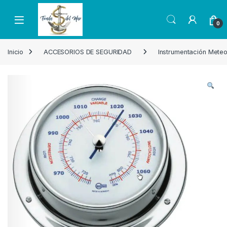
Skip to navigation
Skip to content
Open
0
Inicio
ACCESORIOS DE SEGURIDAD
Instrumentación Mete