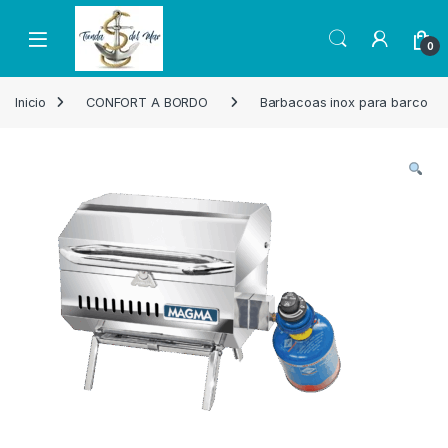
Skip to navigation
Skip to content
Open
0
Inicio
CONFORT A BORDO
Barbacoas inox para barco