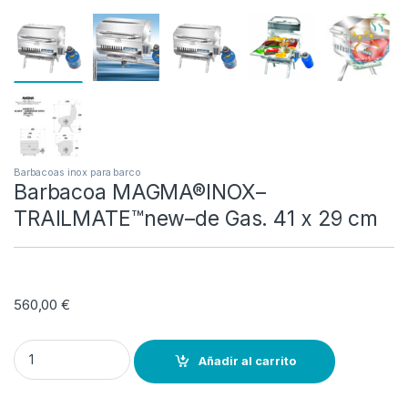
Barbacoas inox para barco
Barbacoa MAGMA®INOX–
TRAILMATE™new–de Gas. 41 x 29 cm
560,00
€
Barbacoa MAGMA®INOX--TRAILMATE™new--de Gas. 41 x 29 cm qua
Añadir al carrito