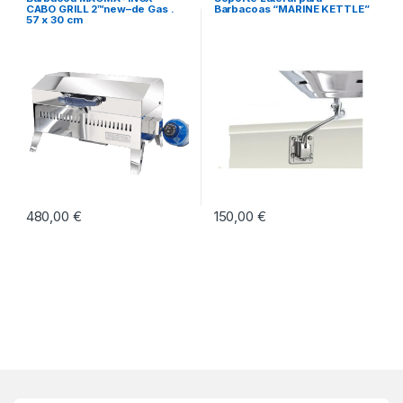
CABO GRILL 2™new–de Gas .
Barbacoas “MARINE KETTLE”
57 x 30 cm
480,00
€
150,00
€