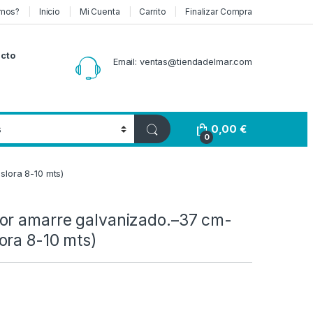
mos?
Inicio
Mi Cuenta
Carrito
Finalizar Compra
cto
Email: ventas@tiendadelmar.com
0,00
€
0
slora 8-10 mts)
or amarre galvanizado.–37 cm-
ora 8-10 mts)