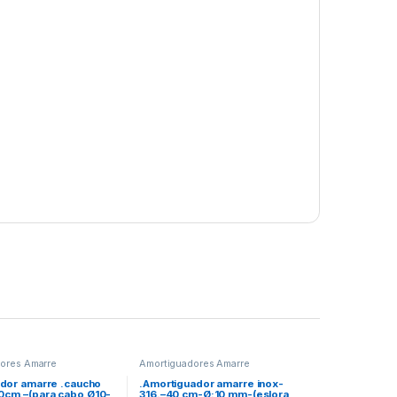
ores Amarre
Amortiguadores Amarre
dor amarre .caucho
.Amortiguador amarre inox-
cm.–(para cabo Ø10-
316.–40 cm-Ø:10 mm-(eslora