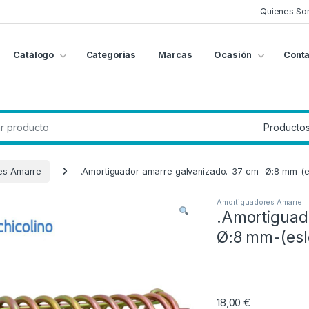
Quienes So
Catálogo
Categorias
Marcas
Ocasión
Conta
g
:
es Amarre
.Amortiguador amarre galvanizado.–37 cm- Ø:8 mm-(e
Amortiguadores Amarre
.Amortiguad
Ø:8 mm-(esl
18,00
€