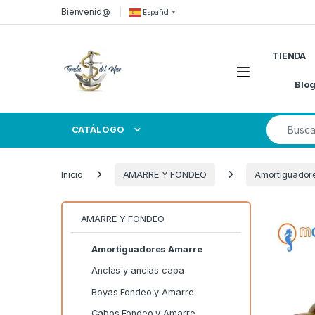
Skip to navigation
Skip to content
Bienvenid@
Español
▼
TIENDA
Open
Blo
Search for
CATÁLOGO
Inicio
AMARRE Y FONDEO
Amortiguador
AMARRE Y FONDEO
Amortiguadores Amarre
Anclas y anclas capa
Boyas Fondeo y Amarre
Cabos Fondeo y Amarre