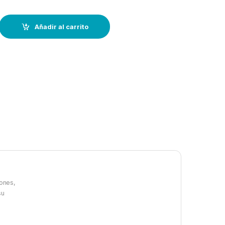
e galvanizado.–37 cm- Ø:8 mm-(eslora 8-10 mts) quantity
Añadir al carrito
ones,
su