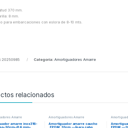
itud 370 mm.
rilla: 8 mm.
do para embarcaciones con eslora de 8-10 mts.
:
20250985
Categoría:
Amortiguadores Amarre
ctos relacionados
uadores Amarre
Amortiguadores Amarre
Amortiguad
uador amarre inox316-
Amortiguador amarre caucho
Amortigua
oso–30cm–Ø:6 mm–
.EPDM. 33cm.—(para cabo
EPDM.—20