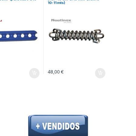
10-11 mts)
48,00
€