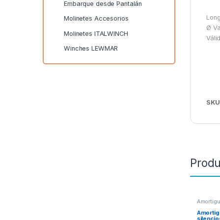
Embarque desde Pantalán
Long
Molinetes Accesorios
Ø Va
Molinetes ITALWINCH
Váli
Winches LEWMAR
SKU
Produ
Amortig
Amortig
silenci