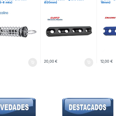
 6-8 mts)
Ø20mm)
18mm)
€
20,00
€
12,00
€