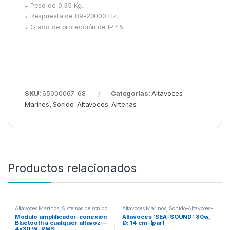
꘎ Peso de 0,35 Kg.
꘎ Respuesta de 89-20000 Hz.
꘎ Grado de protección de IP 45.
SKU:
65000067-68
Categorías:
Altavoces
Marinos
,
Sonido-Altavoces-Antenas
Productos relacionados
Altavoces Marinos
,
Sistemas de sonido
Altavoces Marinos
,
Sonido-Altavoces-
Antenas
Modulo amplificador-conexión
Altavoces ‘SEA-SOUND’ 80w,
Bluetooth a cualquier altavoz—
Ø: 14 cm-(par)
4×30 W-RMS