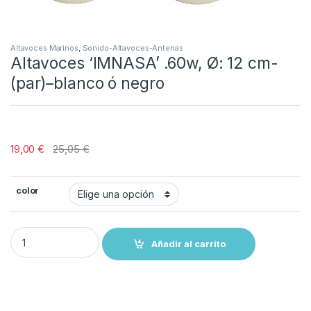
Altavoces Marinos
,
Sonido-Altavoces-Antenas
Altavoces ‘IMNASA’ .60w, Ø: 12 cm-
(par)–blanco ó negro
19,00
€
25,05
€
color
Altavoces ‘IMNASA’ .60w, Ø: 12 cm-(par)--blanco ó negro quantity
Añadir al carrito