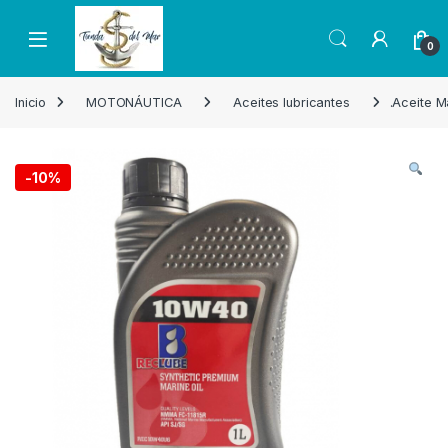
Skip to navigation
Skip to content
Open
0
Inicio
MOTONÁUTICA
Aceites lubricantes
.Aceite 
-
10%