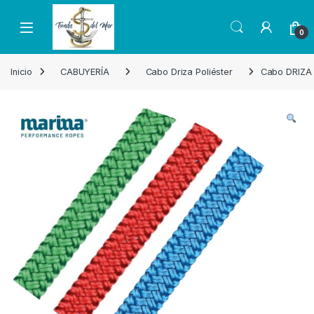
Skip to navigation
Skip to content
Open
0
Inicio
CABUYERÍA
Cabo Driza Poliéster
Cabo DRIZA