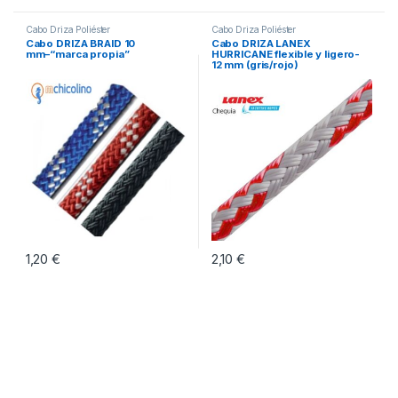
Cabo Driza Poliéster
Cabo Driza Poliéster
Cabo DRIZA BRAID 10
Cabo DRIZA LANEX
mm–“marca propia”
HURRICANE flexible y ligero-
12 mm (gris/rojo)
1,20
€
2,10
€
Este producto tiene múltiples variantes. Las opciones se pueden eleg