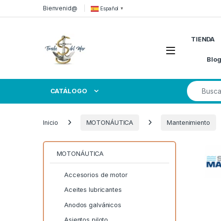
Skip to navigation
Skip to content
Bienvenid@
Español
▼
TIENDA
Open
Blo
Search for
CATÁLOGO
Inicio
MOTONÁUTICA
Mantenimiento
MOTONÁUTICA
Accesorios de motor
Aceites lubricantes
Anodos galvánicos
Asientos piloto