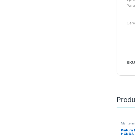
Para
Capa
SKU
Produ
Manteni
Colas
Pintura
HONDA G