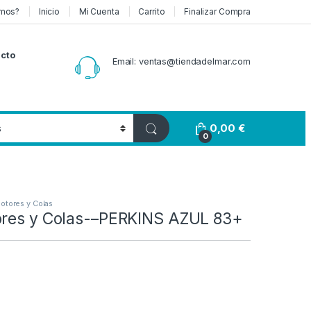
mos?
Inicio
Mi Cuenta
Carrito
Finalizar Compra
cto
Email: ventas@tiendadelmar.com
0,00
€
0
Motores y Colas
ores y Colas-–PERKINS AZUL 83+