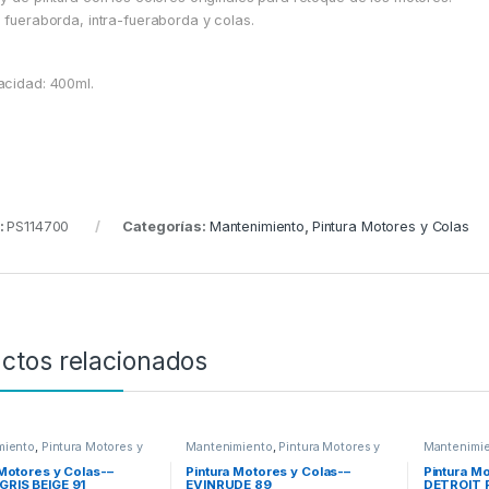
 fueraborda, intra-fueraborda y colas.
cidad: 400ml.
:
PS114700
Categorías:
Mantenimiento
,
Pintura Motores y Colas
ctos relacionados
miento
,
Pintura Motores y
Mantenimiento
,
Pintura Motores y
Mantenimi
Colas
Colas
 Motores y Colas-–
Pintura Motores y Colas-–
Pintura M
RIS BEIGE 91
EVINRUDE 89
DETROIT 