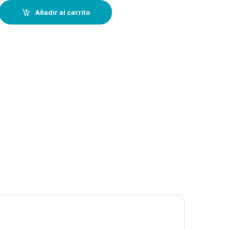
olas-–PERKINS AZUL 83+ quantity
Añadir al carrito