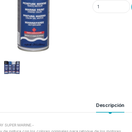
Pintura Motores y C
Descripción
AY SUPER MARINE.-
y de pintura con los colores originales para retoque de los motores.