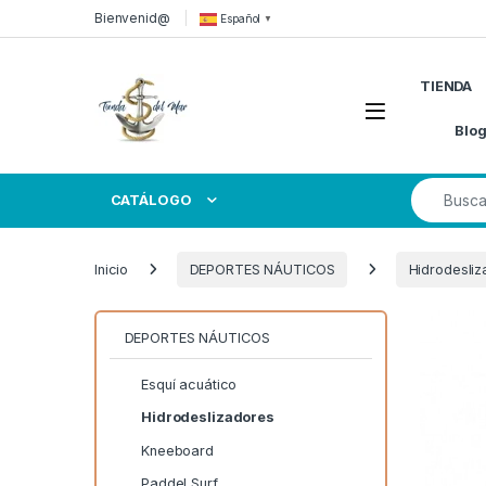
Skip to navigation
Skip to content
Bienvenid@
Español
▼
TIENDA
Open
Blo
Search for
CATÁLOGO
Inicio
DEPORTES NÁUTICOS
Hidrodesli
DEPORTES NÁUTICOS
Esquí acuático
Hidrodeslizadores
Kneeboard
Paddel Surf