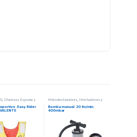
OS
,
Chalecos Espuma y
Hidrodeslizadores
,
Hinchadores y
,
Hidrodeslizadores
Bombas
eportivo .Easy Rider
Bomba manual. 20 lts/min.
IVALENTE
400mbar