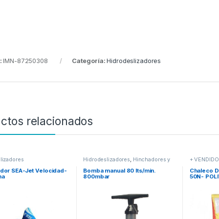
:
IMN-87250308
Categoría:
Hidrodeslizadores
ctos relacionados
lizadores
Hidrodeslizadores
,
Hinchadores y
+ VENDID
Bombas
accesorios
ador SEA-Jet Velocidad-
Bomba manual 80 lts/min.
Chaleco D
na
800mbar
50N- POL