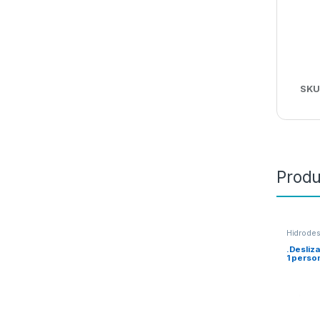
SKU
Produ
Hidrodes
.Desliz
1 perso