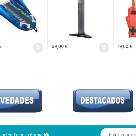
€
69,00
€
19,00
€
Este prod
e mantendremos informad@