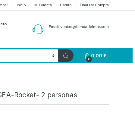
mos?
Inicio
Mi Cuenta
Carrito
Finalizar Compra
cto
Email: ventas@tiendadelmar.com
0,00
€
0
 SEA-Rocket- 2 personas